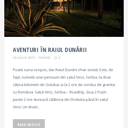
AVENTURI ÎN RAIUL DUNĂRII
18 IULIE 2017
TRAVEL
2
Poate suna siropos, dar Raiul Dunării chiar există. Este, de
fapt, numele unei pensiuni din satul Vinci, Serbia, la doar
câțiva kilometri de Golubac și la 2 ore de condus de granița
cu România. Satul Vinci, Serbia – Roadtrip, Ziua 2 Puțin
peste 2 ore durează călătoria din Drobeta până în satul
Vinci. Un drum…
READ ARTICLE